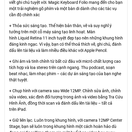
viết ghi chú tuyệt vời. Magic Keyboard Folio mang đến cho bạn
một trải nghiệm gõ phím và một bàn di dành cho các tác vụ
cần độ chính xác
+ Thỏa sức sáng tạo. Thể hiện bản thân, vẽ và suy nghĩ ý
tưởng trên một cỗ máy sáng tạo linh hoạt. Màn
hình Liquid Retina 11 inch tuyệt đẹp tạo nên những khung hình
đáng kinh ngạc. Vì vậy, bạn có thể thoả thích vẽ, ghi chú, đánh
dấu lên tài liệu và làm nhiều điều khác với Apple Pencil.
+ Ghi âm và tinh chỉnh từ bất cứ đâu với micrô chất lượng cao
tích hợp và loa stereo trên cạnh ngang. Thu podcast, soạn
beat nhạc, làm nhạc phim – các dự án sáng tạo của bạn nghe
thật tuyệt.
+ Chụp hình với camera sau Wide 12MP. Chỉnh sửa ảnh, chỉnh
sửa video, xác định đối tượng trong ảnh và video bằng Tra Cứu
Hình Ảnh, đồng thời scan và đánh dấu lên tài liệu – tất cả
trên iPad.
+ Giữ liên lạc. Luôn trong khung hình, với camera 12MP Center
Stage, bạn sẽ luôn trong khung hình một cách hoàn hảo dù