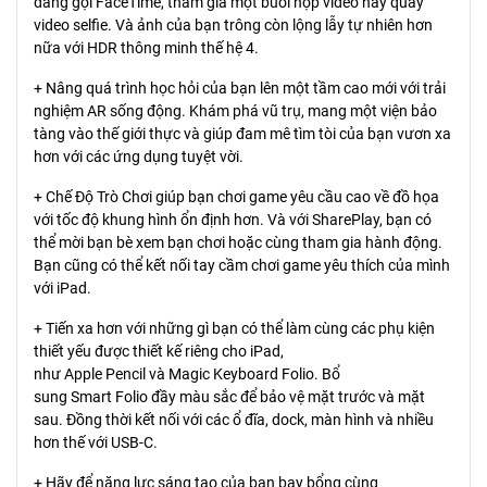
đang gọi FaceTime, tham gia một buổi họp video hay quay
video selfie. Và ảnh của bạn trông còn lộng lẫy tự nhiên hơn
nữa với HDR thông minh thế hệ 4.
+ Nâng quá trình học hỏi của bạn lên một tầm cao mới với trải
nghiệm AR sống động. Khám phá vũ trụ, mang một viện bảo
tàng vào thế giới thực và giúp đam mê tìm tòi của bạn vươn xa
hơn với các ứng dụng tuyệt vời.
+ Chế Độ Trò Chơi giúp bạn chơi game yêu cầu cao về đồ họa
với tốc độ khung hình ổn định hơn. Và với SharePlay, bạn có
thể mời bạn bè xem bạn chơi hoặc cùng tham gia hành động.
Bạn cũng có thể kết nối tay cầm chơi game yêu thích của mình
với iPad.
+ Tiến xa hơn với những gì bạn có thể làm cùng các phụ kiện
thiết yếu được thiết kế riêng cho iPad,
như Apple Pencil và Magic Keyboard Folio. Bổ
sung Smart Folio đầy màu sắc để bảo vệ mặt trước và mặt
sau. Đồng thời kết nối với các ổ đĩa, dock, màn hình và nhiều
hơn thế với USB-C.
+ Hãy để năng lực sáng tạo của bạn bay bổng cùng