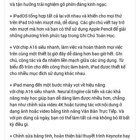
Và tận hưởng trải nghiệm gõ phím đáng kinh ngạc.
+ iPadOS tổng hợp tất cả lại với nhau và khiến cho mọi thứ
trên iPad trở nên mượt mà, dễ dùng. Các ghi chú viết tay trở
nên mượt mà hơn và bạn có thể sử dụng Apple Pencil để giải
những phương trình phức tạp trong Ghi Chú Toán Học.
+ Với chip A16 siêu nhanh, làm việc và hoàn thành mọi việc
trên cùng một thiết bị giờ đây dễ dàng hơn bao giờ hết. Ghi
chú, cộng tác và đa nhiệm liền mạch giữa các ứng dụng. Từ
biểu đồ tròn cho đến công thức làm bánh, iPad được thiết kế
cho nhiều mục đích sử dụng khác nhau.
+ iPad mang đến một bước nhảy vọt về hiệu năng
với chip A16 siêu nhanh. Neural Engine cải tiến và các khả
năng máy học giúp bạn dễ dàng làm được nhiều hơn, chẳng
hạn như chỉnh sửa video 4K hoặc tương tác với nội dung ở
dạng ảnh hoặc video bằng tính năng Văn Bản Trực Tiếp. Và
với pin dùng cả ngày, bạn có thể làm tất cả mà không bỏ lỡ bất
kỳ điều gì.
+ Chỉnh sửa bảng tính, hoàn thiện bài thuyết trình Keynote hay