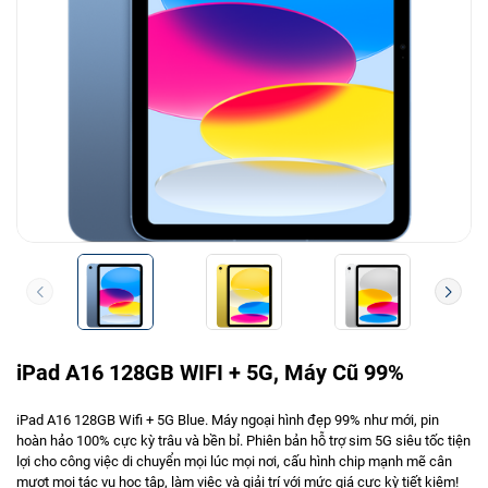
iPad A16 128GB WIFI + 5G, Máy Cũ 99%
iPad A16 128GB Wifi + 5G Blue. Máy ngoại hình đẹp 99% như mới, pin
hoàn hảo 100% cực kỳ trâu và bền bỉ. Phiên bản hỗ trợ sim 5G siêu tốc tiện
lợi cho công việc di chuyển mọi lúc mọi nơi, cấu hình chip mạnh mẽ cân
mượt mọi tác vụ học tập, làm việc và giải trí với mức giá cực kỳ tiết kiệm!