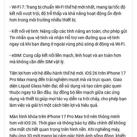
- Wi-Fi 7: Trang bị chuẩn Wi-Fi thế hệ mới nhất, mang lại tốc độ
kết nối vượt trội, độ trễ thấp và khả năng hoạt động ổn định
hơn trong môi trường nhiều thiết bị.
- Kết nối vệ tinh: Nâng cấp các tính năng an toàn, cho phép gửi
Tin nhắn qua vệ tinh và nhận Hỗ trợ ven đường qua vệ tinh
ngay cả khi bạn đang ở ngoài vùng phủ sóng di động và Wi-Fi.
- eSIM: Cung cấp kết nối liền mạch, linh hoạt và an toàn hơn
mà không cần đến SIM vật lý.
Tiện lợi hơn với hệ điều hành thế hệ mới. iOS 26 trên iPhone 17
Pro Max mang đến trải nghiệm mượt mà và trực quan. Giao
diện Liquid Glass hiện đại, dễ sử dụng và tạo cảm giác quen
thuộc ngay từ lần đầu. Sự đồng bộ liền mạch giữa các ứng
dụng và thiết bị giúp mọi tác vụ diễn ra trôi chảy, cho phép bạn
làm việc và giải trí một cách tiện lợi và hiệu quả.
Màn hình khóa trên iPhone 17 Pro Max trở nên thông minh
hơn với iOS 26. Thời gian và thông báo tự điều chỉnh để không
che mất chi tiết quan trọng trên hình nền. Khi nghiêng máy,
hiệu ứng 3D mới mang lại cảm giác hình ảnh sống động, khiến