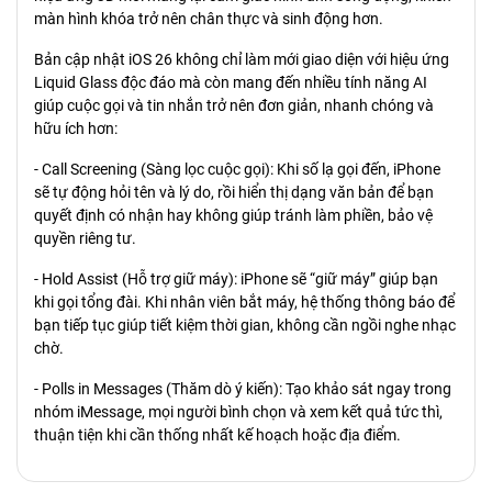
màn hình khóa trở nên chân thực và sinh động hơn.
Bản cập nhật iOS 26 không chỉ làm mới giao diện với hiệu ứng
Liquid Glass độc đáo mà còn mang đến nhiều tính năng AI
giúp cuộc gọi và tin nhắn trở nên đơn giản, nhanh chóng và
hữu ích hơn:
- Call Screening (Sàng lọc cuộc gọi): Khi số lạ gọi đến, iPhone
sẽ tự động hỏi tên và lý do, rồi hiển thị dạng văn bản để bạn
quyết định có nhận hay không giúp tránh làm phiền, bảo vệ
quyền riêng tư.
- Hold Assist (Hỗ trợ giữ máy): iPhone sẽ “giữ máy” giúp bạn
khi gọi tổng đài. Khi nhân viên bắt máy, hệ thống thông báo để
bạn tiếp tục giúp tiết kiệm thời gian, không cần ngồi nghe nhạc
chờ.
- Polls in Messages (Thăm dò ý kiến): Tạo khảo sát ngay trong
nhóm iMessage, mọi người bình chọn và xem kết quả tức thì,
thuận tiện khi cần thống nhất kế hoạch hoặc địa điểm.