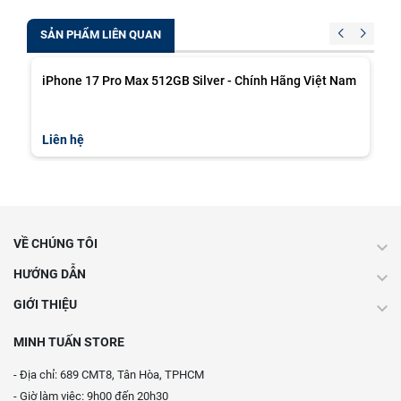
SẢN PHẨM LIÊN QUAN
iPhone 17 Pro Max 512GB Silver - Chính Hãng Việt Nam
i
Liên hệ
L
VỀ CHÚNG TÔI
HƯỚNG DẪN
GIỚI THIỆU
MINH TUẤN STORE
- Địa chỉ: 689 CMT8, Tân Hòa, TPHCM
- Giờ làm việc: 9h00 đến 20h30