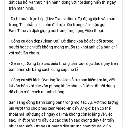
đặt câu hỏi và thực hiện hành động với nội dung hiển thị ngay
trên màn hình.
- Dịch thuật trực tiếp (Live Translation): Tự động dịch văn bản
trong Tin nhắn, dịch phụ đề trực tiếp trong các cuộc gọi
FaceTime và dịch giọng nói trong ứng dụng Điện thoại.
- Công cụ dọn dẹp (Clean Up): Dễ dàng xóa bỏ các đối tượng,
người hoặc chi tiết không mong muốn ra khỏi ảnh của bạn chỉ
với một lần chạm.
- Genmoji: Sáng tạo các biểu tượng cảm xúc độc đáo ngay trên
bàn phím chỉ bằng cách cung cấp mô tả.
- Công cụ viết lách (Writing Tools): Hỗ trợ bạn kiểm tra lại, viết
lại văn bản với các văn phong khác nhau và tóm tắt nội dung
đã chọn một cách nhanh chóng.
Sẵn sàng đồng hành cùng bạn trong mọi tác vụ. Với thời lượng
pin vượt trội cho phép xem video lên đến 37 giờ, bạn có thể
thoải mái sử dụng cả ngày dài mà không còn lo lắng về việc
sạc. Thiết bị hỗ trợ đầy đủ các chuẩn sạc không dây tiên tiến
như MagSafe, Qi2 và Qi, mang đến sự linh hoạt tối đa, giúp