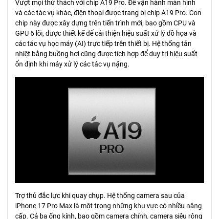
Vượt mọi thử thách với chip A19 Pro. Để vận hành màn hình
và các tác vụ khác, điện thoại được trang bị chip A19 Pro. Con
chip này được xây dựng trên tiến trình mới, bao gồm CPU và
GPU 6 lõi, được thiết kế để cải thiện hiệu suất xử lý đồ họa và
các tác vụ học máy (AI) trực tiếp trên thiết bị. Hệ thống tản
nhiệt bằng buồng hơi cũng được tích hợp để duy trì hiệu suất
ổn định khi máy xử lý các tác vụ nặng.
Trợ thủ đắc lực khi quay chụp. Hệ thống camera sau của
iPhone 17 Pro Max là một trong những khu vực có nhiều nâng
cấp. Cả ba ống kính, bao gồm camera chính, camera siêu rộng