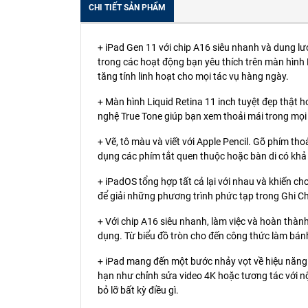
CHI TIẾT SẢN PHẨM
+ iPad Gen 11 với chip A16 siêu nhanh và dung lư
trong các hoạt động bạn yêu thích trên màn hình L
tăng tính linh hoạt cho mọi tác vụ hàng ngày.
+ Màn hình Liquid Retina 11 inch tuyệt đẹp thật 
nghệ True Tone giúp bạn xem thoải mái trong mọi 
+ Vẽ, tô màu và viết với Apple Pencil. Gõ phím th
dụng các phím tắt quen thuộc hoặc bàn di có khả
+ iPadOS tổng hợp tất cả lại với nhau và khiến ch
để giải những phương trình phức tạp trong Ghi C
+ Với chip A16 siêu nhanh, làm việc và hoàn thành
dụng. Từ biểu đồ tròn cho đến công thức làm bán
+ iPad mang đến một bước nhảy vọt về hiệu năng 
hạn như chỉnh sửa video 4K hoặc tương tác với nộ
bỏ lỡ bất kỳ điều gì.