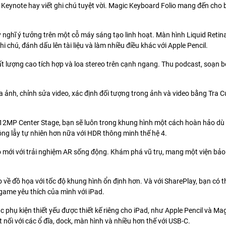
nh Keynote hay viết ghi chú tuyệt vời. Magic Keyboard Folio mang đến cho
y nghĩ ý tưởng trên một cỗ máy sáng tạo linh hoạt. Màn hình Liquid Reti
hi chú, đánh dấu lên tài liệu và làm nhiều điều khác với Apple Pencil.
hất lượng cao tích hợp và loa stereo trên cạnh ngang. Thu podcast, soạn
ảnh, chỉnh sửa video, xác định đối tượng trong ảnh và video bằng Tra C
ra 12MP Center Stage, bạn sẽ luôn trong khung hình một cách hoàn hảo dù
lộng lẫy tự nhiên hơn nữa với HDR thông minh thế hệ 4.
 mới với trải nghiệm AR sống động. Khám phá vũ trụ, mang một viện bảo 
 về đồ họa với tốc độ khung hình ổn định hơn. Và với SharePlay, bạn có
game yêu thích của mình với iPad.
c phụ kiện thiết yếu được thiết kế riêng cho iPad, như Apple Pencil và M
 nối với các ổ đĩa, dock, màn hình và nhiều hơn thế với USB-C.