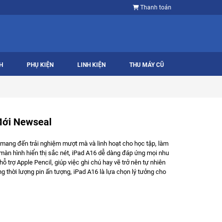
Thanh toán
H
PHỤ KIỆN
LINH KIỆN
THU MÁY CŨ
Mới Newseal
 mang đến trải nghiệm mượt mà và linh hoạt cho học tập, làm
và màn hình hiển thị sắc nét, iPad A16 dễ dàng đáp ứng mọi nhu
ỗ trợ Apple Pencil, giúp việc ghi chú hay vẽ trở nên tự nhiên
g thời lượng pin ấn tượng, iPad A16 là lựa chọn lý tưởng cho