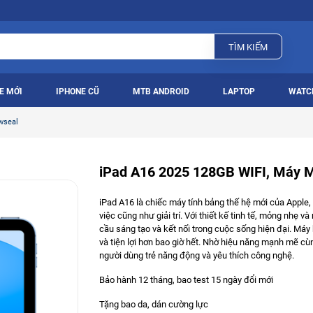
TÌM KIẾM
E MỚI
IPHONE CŨ
MTB ANDROID
LAPTOP
WATC
wseal
iPad A16 2025 128GB WIFI, Máy 
iPad A16 là chiếc máy tính bảng thế hệ mới của Apple,
việc cũng như giải trí. Với thiết kế tinh tế, mỏng nhẹ 
cầu sáng tạo và kết nối trong cuộc sống hiện đại. Máy h
và tiện lợi hơn bao giờ hết. Nhờ hiệu năng mạnh mẽ cùn
người dùng trẻ năng động và yêu thích công nghệ.
Bảo hành 12 tháng, bao test 15 ngày đổi mới
Tặng bao da, dán cường lực