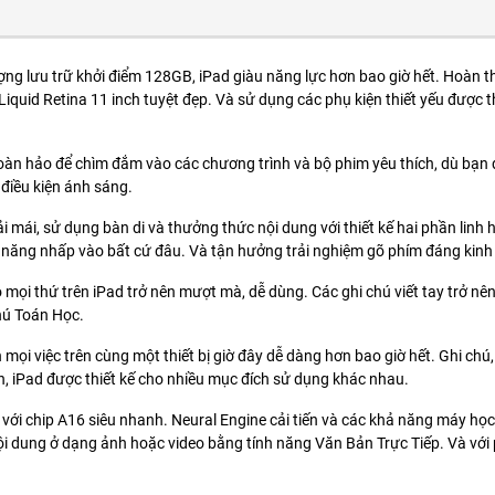
ợng lưu trữ khởi điểm 128GB, iPad giàu năng lực hơn bao giờ hết. Hoàn t
iquid Retina 11 inch tuyệt đẹp. Và sử dụng các phụ kiện thiết yếu được t
hoàn hảo để chìm đắm vào các chương trình và bộ phim yêu thích, dù bạn 
điều kiện ánh sáng.
oải mái, sử dụng bàn di và thưởng thức nội dung với thiết kế hai phần lin
 năng nhấp vào bất cứ đâu. Và tận hưởng trải nghiệm gõ phím đáng kinh
o mọi thứ trên iPad trở nên mượt mà, dễ dùng. Các ghi chú viết tay trở 
hú Toán Học.
 mọi việc trên cùng một thiết bị giờ đây dễ dàng hơn bao giờ hết. Ghi ch
h, iPad được thiết kế cho nhiều mục đích sử dụng khác nhau.
với chip A16 siêu nhanh. Neural Engine cải tiến và các khả năng máy họ
i dung ở dạng ảnh hoặc video bằng tính năng Văn Bản Trực Tiếp. Và với 