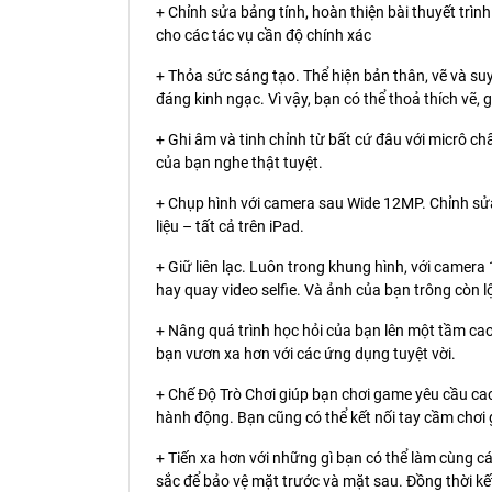
+ Chỉnh sửa bảng tính, hoàn thiện bài thuyết trì
cho các tác vụ cần độ chính xác
+ Thỏa sức sáng tạo. Thể hiện bản thân, vẽ và su
đáng kinh ngạc. Vì vậy, bạn có thể thoả thích vẽ, g
+ Ghi âm và tinh chỉnh từ bất cứ đâu với micrô c
của bạn nghe thật tuyệt.
+ Chụp hình với camera sau Wide 12MP. Chỉnh sửa 
liệu – tất cả trên iPad.
+ Giữ liên lạc. Luôn trong khung hình, với came
hay quay video selfie. Và ảnh của bạn trông còn 
+ Nâng quá trình học hỏi của bạn lên một tầm cao
bạn vươn xa hơn với các ứng dụng tuyệt vời.
+ Chế Độ Trò Chơi giúp bạn chơi game yêu cầu cao
hành động. Bạn cũng có thể kết nối tay cầm chơi 
+ Tiến xa hơn với những gì bạn có thể làm cùng cá
sắc để bảo vệ mặt trước và mặt sau. Đồng thời kết