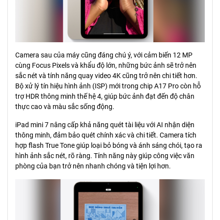
Camera sau của máy cũng đáng chú ý, với cảm biến 12 MP
cùng Focus Pixels và khẩu độ lớn, những bức ảnh sẽ trở nên
sắc nét và tính năng quay video 4K cũng trở nên chi tiết hơn.
Bộ xử lý tín hiệu hình ảnh (ISP) mới trong chip A17 Pro còn hỗ
trợ HDR thông minh thế hệ 4, giúp bức ảnh đạt đến độ chân
thực cao và màu sắc sống động.
iPad mini 7 nâng cấp khả năng quét tài liệu với AI nhận diện
thông minh, đảm bảo quét chính xác và chi tiết. Camera tích
hợp flash True Tone giúp loại bỏ bóng và ánh sáng chói, tạo ra
hình ảnh sắc nét, rõ ràng. Tính năng này giúp công việc văn
phòng của bạn trở nên nhanh chóng và tiện lợi hơn.